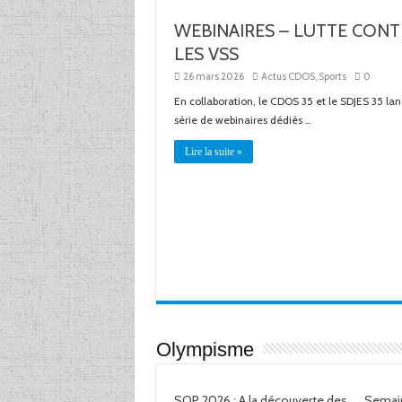
WEBINAIRES – LUTTE CONT
LES VSS
26 mars 2026
Actus CDOS
,
Sports
0
En collaboration, le CDOS 35 et le SDJES 35 la
série de webinaires dédiés …
Lire la suite »
Olympisme
SOP 2026 : A la découverte des
Semai