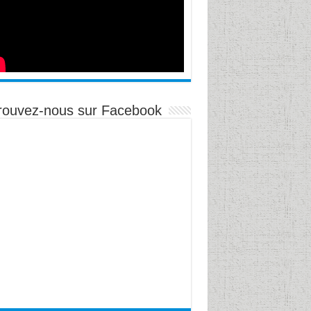
NÉ DÉBAT : Projection du film « Inclassables 
stiano d’AYALA VALVA
iation du Master de Psychologie Clinique Intégrative du Développement : Ha
rouvez-nous sur Facebook