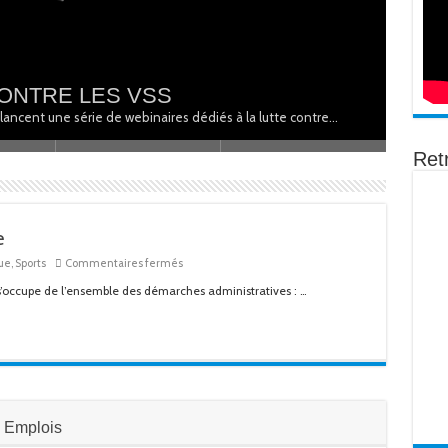
CI
CONTRE LES VSS
Seba
 lancent une série de webinaires dédiés à la lutte contre…
L’assoc
Ret
e
sur
que
,
Sports
Commentaires fermés
Intermédiation
 s’occupe de l’ensemble des démarches administratives : …
Service
Civique
Emplois