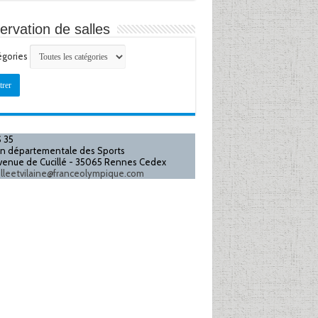
ervation de salles
égories
trer
Catégories
 35
n départementale des Sports
avenue de Cucillé - 35065 Rennes Cedex
illeetvilaine@franceolympique.com