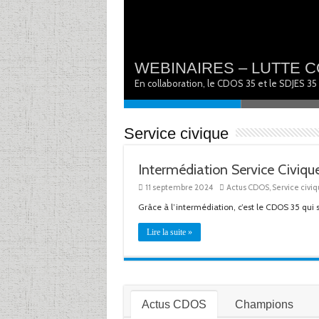
 et Sexuelles
WEBINAIRES – LUTTE 
te contre les VSS. F…
En collaboration, le CDOS 35 et le SDJES 35
Service civique
Intermédiation Service Civiqu
11 septembre 2024
Actus CDOS
,
Service civi
Grâce à l’intermédiation, c’est le CDOS 35 qui
Lire la suite »
Actus CDOS
Champions