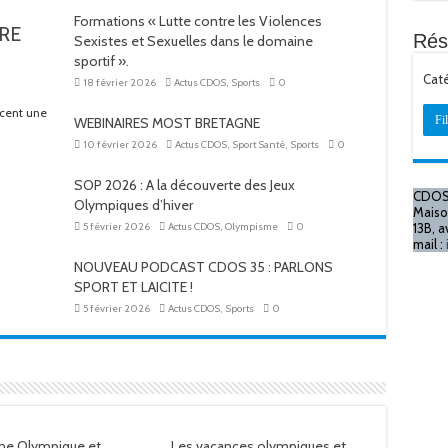
Formations « Lutte contre les Violences
RE
Rés
Sexistes et Sexuelles dans le domaine
sportif ».
Cat
18 février 2026
Actus CDOS
,
Sports
0
ncent une
Fil
WEBINAIRES MOST BRETAGNE
10 février 2026
Actus CDOS
,
Sport Santé
,
Sports
0
SOP 2026 : A la découverte des Jeux
CDOS
Olympiques d’hiver
Maiso
5 février 2026
Actus CDOS
,
Olympisme
0
13B, 
mail :
NOUVEAU PODCAST CDOS 35 : PARLONS
SPORT ET LAICITE !
5 février 2026
Actus CDOS
,
Sports
0
ne Olympique et
Les vacances olympiques et