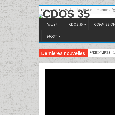
plan du site
mentions lég
JEUDI , 6 AOÛT 2026
Accueil
CDOS 35
COMMISSIO
MOST
Dernières nouvelles
WEBINAIRES – 